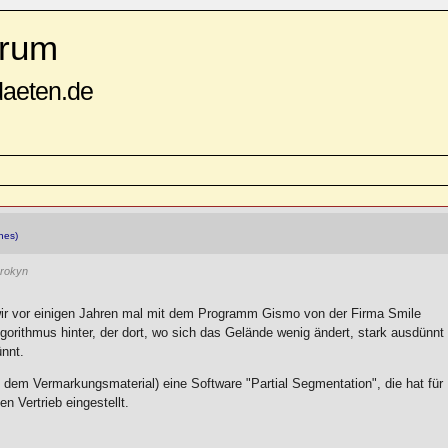
rum
daeten.de
nes)
rokyn
 wir vor einigen Jahren mal mit dem Programm Gismo von der Firma Smile
Algorithmus hinter, der dort, wo sich das Gelände wenig ändert, stark ausdünnt
ünnt.
 dem Vermarkungsmaterial) eine Software "Partial Segmentation", die hat für
n Vertrieb eingestellt.