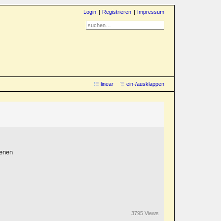
Login
Registrieren
Impressum
linear
ein-/ausklappen
benen
3795 Views