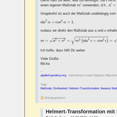
Damit hast Du alles, was Du benötigst. Da
nicht
ϵ
m
′
a
′
=
′
′
=
einen eigenen Maßstab
verwenden, d.h.,
m
a
Umgekehrt ist auch der Maßstab unabhängig vom
sin
2
α
+
cos
2
α
=
1
2
2
sin
+
cos
=
1
,
α
α
a
o
sodass wir direkt den Maßstab aus
und
erhalt
a
o
m
=
a
2
+
o
2
=
m
2
(
sin
2
ϵ
+
cos
2
ϵ
)
=
m
2
√
2
√
2
2
2
2
=
+
=
sin
+
cos
=
(
)
m
a
o
m
ϵ
ϵ
Ich hoffe, dass hilft Dir weiter.
Viele Grüße
Micha
--
applied-geodesy.org
-
OpenSource
Least-Squares Adjustmen
Tags:
Maßstab
,
Drehwinkel
,
Helmert-Transformation
,
lineares Mod
Eintrag gesperrt
Helmert-Transformation mit