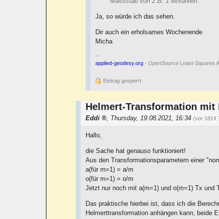
Massstab von z.B. 1 einführen.
Ja, so würde ich das sehen.
Dir auch ein erholsames Wochenende
Micha
--
applied-geodesy.org
-
OpenSource
Least-Squares A
Eintrag gesperrt
Helmert-Transformation mit
Eddi
,
Thursday, 19.08.2021, 16:34
(vor 1814 
Hallo,
die Sache hat genauso funktioniert!
Aus den Transformationsparametern einer "no
a(für m=1) = a/m
o(für m=1) = o/m
Jetzt nur noch mit a(m=1) und o(m=1) Tx und 
Das praktische hierbei ist, dass ich die Bere
Helmerttransformation anhängen kann, beide Er