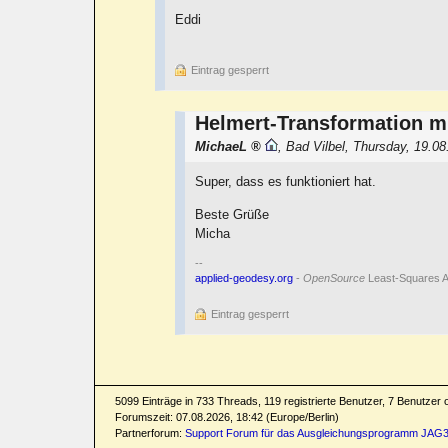
Eddi
Eintrag gesperrt
Helmert-Transformation m
MichaeL
,
Bad Vilbel
,
Thursday, 19.08
Super, dass es funktioniert hat.
Beste Grüße
Micha
--
applied-geodesy.org
-
OpenSource
Least-Squares A
Eintrag gesperrt
5099 Einträge in 733 Threads, 119 registrierte Benutzer, 7 Benutzer on
Forumszeit: 07.08.2026, 18:42 (Europe/Berlin)
Partnerforum:
Support Forum für das Ausgleichungsprogramm JAG