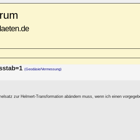
rum
daeten.de
ssstab=1
(Geodäsie/Vermessung)
rmelsatz zur Helmert-Transformation abändern muss, wenn ich einen vorgege