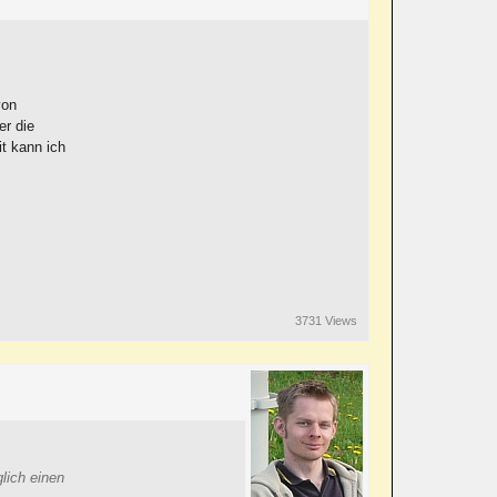
von
er die
t kann ich
3731 Views
lich einen