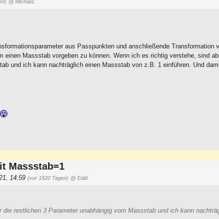
en)
@ MichaeL
nsformationsparameter aus Passpunkten und anschließende Transformation 
m einen Massstab vorgeben zu können. Wenn ich es richtig verstehe, sind ab
ab und ich kann nachträglich einen Massstab von z.B. 1 einführen. Und dami
d
it Massstab=1
021, 14:59
(vor 1820 Tagen)
@ Eddi
er die restlichen 3 Parameter unabhängig vom Massstab und ich kann nachträg