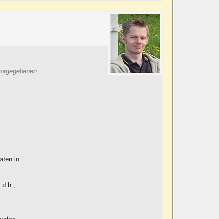
 vorgegebenen
aten in
 d.h.,