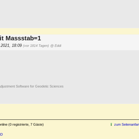
it Massstab=1
.2021, 18:09
(vor 1814 Tagen)
@ Eddi
djustment Software for Geodetic Sciences
line (0 registrierte, 7 Gäste)
zum Seitenanfa
3D