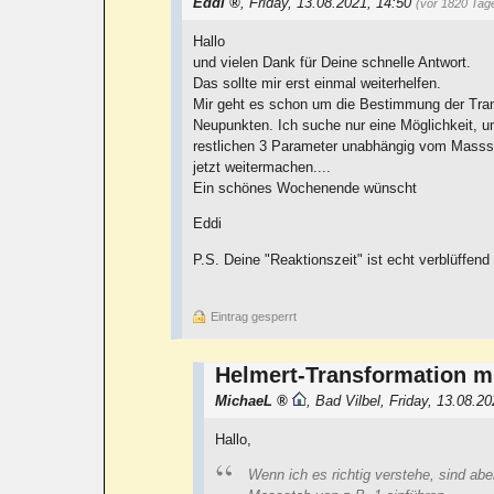
Eddi
,
Friday, 13.08.2021, 14:50
(vor 1820 Tag
Hallo
und vielen Dank für Deine schnelle Antwort.
Das sollte mir erst einmal weiterhelfen.
Mir geht es schon um die Bestimmung der Tra
Neupunkten. Ich suche nur eine Möglichkeit, u
restlichen 3 Parameter unabhängig vom Massst
jetzt weitermachen....
Ein schönes Wochenende wünscht
Eddi
P.S. Deine "Reaktionszeit" ist echt verblüffen
Eintrag gesperrt
Helmert-Transformation m
MichaeL
,
Bad Vilbel
,
Friday, 13.08.2
Hallo,
Wenn ich es richtig verstehe, sind ab