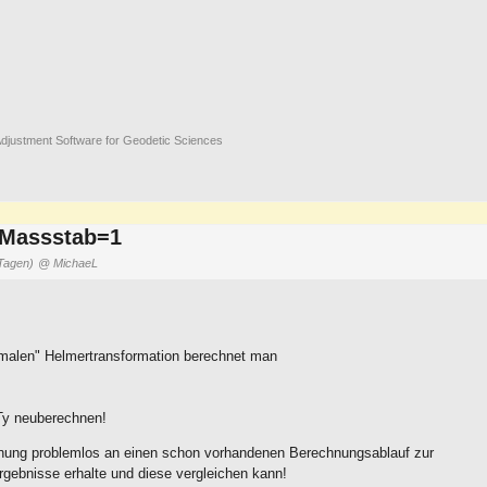
djustment Software for Geodetic Sciences
 Massstab=1
Tagen)
@ MichaeL
rmalen" Helmertransformation berechnet man
Ty neuberechnen!
chnung problemlos an einen schon vorhandenen Berechnungsablauf zur
gebnisse erhalte und diese vergleichen kann!