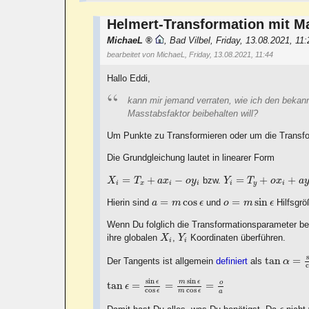
Helmert-Transformation mit M
MichaeL
,
Bad Vilbel
,
Friday, 13.08.2021, 11
bearbeitet von MichaeL, Friday, 13.08.2021, 11:44
Hallo Eddi,
kann mir jemand verraten, wie ich den beka
Masstabsfaktor beibehalten will?
Um Punkte zu Transformieren oder um die Transf
Die Grundgleichung lautet in linearer Form
X
i
=
T
x
+
a
x
i
−
o
y
i
Y
i
=
T
y
+
o
x
i
+
a
y
i
=
+
−
=
+
+
bzw.
X
T
a
x
o
y
Y
T
o
x
a
i
x
i
i
i
y
i
o
=
m
sin
ϵ
a
=
m
cos
ϵ
=
cos
=
sin
Hierin sind
und
Hilfsgr
a
m
ϵ
o
m
ϵ
Wenn Du folglich die Transformationsparameter be
X
i
Y
i
ihre globalen
,
Koordinaten überführen.
X
Y
i
i
tan
α
=
sin
tan
=
Der Tangents ist allgemein
definiert
als
α
tan
ϵ
=
sin
ϵ
cos
ϵ
=
m
sin
ϵ
m
cos
ϵ
=
o
a
sin
sin
ϵ
m
ϵ
o
tan
=
=
=
ϵ
cos
cos
ϵ
m
ϵ
a
ϵ