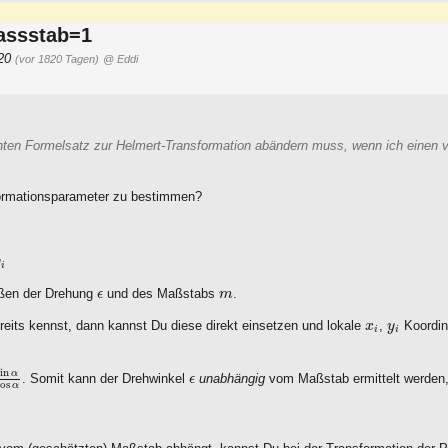
assstab=1
:20
(vor 1820 Tagen)
@ Eddi
nnten Formelsatz zur Helmert-Transformation abändern muss, wenn ich einen
ormationsparameter zu bestimmen?
y
i
ϵ
m
ößen der Drehung
und des Maßstabs
.
ϵ
m
x
i
y
i
reits kennst, dann kannst Du diese direkt einsetzen und lokale
,
Koordin
x
y
i
i
α
cos
α
sin
ϵ
α
. Somit kann der Drehwinkel
unabhängig
vom Maßstab ermittelt werden,
ϵ
cos
α