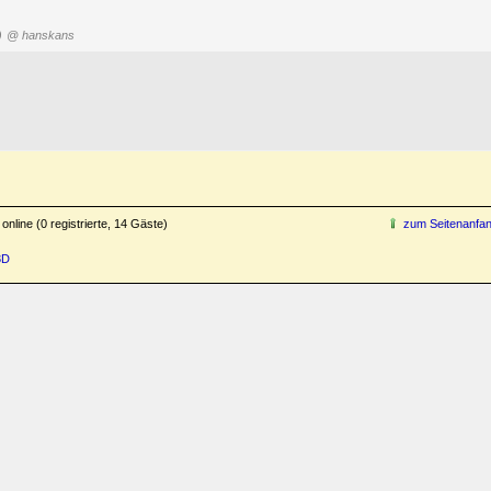
)
@ hanskans
online (0 registrierte, 14 Gäste)
zum Seitenanfa
3D