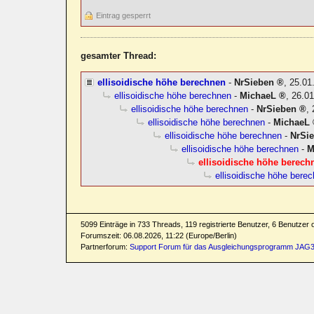
Eintrag gesperrt
gesamter Thread:
ellisoidische höhe berechnen
-
NrSieben
,
25.01
ellisoidische höhe berechnen
-
MichaeL
,
26.01
ellisoidische höhe berechnen
-
NrSieben
,
ellisoidische höhe berechnen
-
MichaeL
ellisoidische höhe berechnen
-
NrSi
ellisoidische höhe berechnen
-
M
ellisoidische höhe berech
ellisoidische höhe bere
5099 Einträge in 733 Threads, 119 registrierte Benutzer, 6 Benutzer on
Forumszeit: 06.08.2026, 11:22 (Europe/Berlin)
Partnerforum:
Support Forum für das Ausgleichungsprogramm JAG