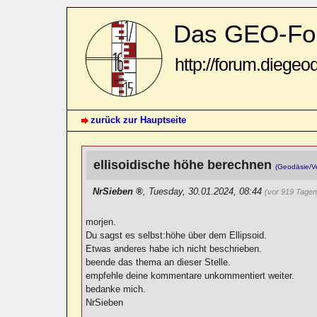
Das GEO-Fo
http://forum.diegeo
zurück zur Hauptseite
ellisoidische höhe berechnen
(Geodäsie/V
NrSieben
,
Tuesday, 30.01.2024, 08:44
(vor 919 Tagen
morjen.
Du sagst es selbst:höhe über dem Ellipsoid.
Etwas anderes habe ich nicht beschrieben.
beende das thema an dieser Stelle.
empfehle deine kommentare unkommentiert weiter.
bedanke mich.
NrSieben