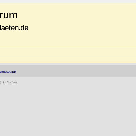
rum
daeten.de
ermessung)
)
@ MichaeL