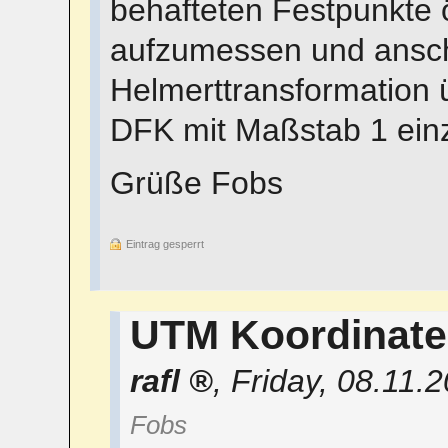
behafteten Festpunkte ö
aufzumessen und ansch
Helmerttransformation 
DFK mit Maßstab 1 ei
Grüße Fobs
Eintrag gesperrt
UTM Koordinat
rafl
,
Friday, 08.11.
Fobs