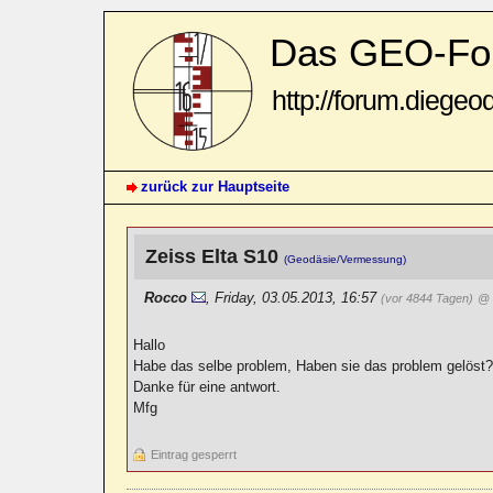
Das GEO-Fo
http://forum.diegeo
zurück zur Hauptseite
Zeiss Elta S10
(Geodäsie/Vermessung)
Rocco
,
Friday, 03.05.2013, 16:57
(vor 4844 Tagen)
@ 
Hallo
Habe das selbe problem, Haben sie das problem gelöst
Danke für eine antwort.
Mfg
Eintrag gesperrt