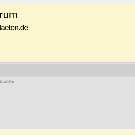
rum
daeten.de
DanielWo
?