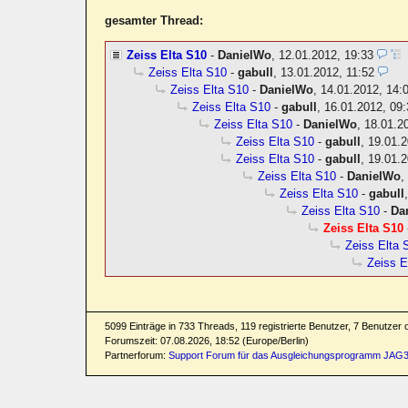
gesamter Thread:
Zeiss Elta S10
-
DanielWo
,
12.01.2012, 19:33
Zeiss Elta S10
-
gabull
,
13.01.2012, 11:52
Zeiss Elta S10
-
DanielWo
,
14.01.2012, 14:
Zeiss Elta S10
-
gabull
,
16.01.2012, 09:
Zeiss Elta S10
-
DanielWo
,
18.01.2
Zeiss Elta S10
-
gabull
,
19.01.2
Zeiss Elta S10
-
gabull
,
19.01.2
Zeiss Elta S10
-
DanielWo
Zeiss Elta S10
-
gabull
Zeiss Elta S10
-
Da
Zeiss Elta S10
Zeiss Elta 
Zeiss E
5099 Einträge in 733 Threads, 119 registrierte Benutzer, 7 Benutzer on
Forumszeit: 07.08.2026, 18:52 (Europe/Berlin)
Partnerforum:
Support Forum für das Ausgleichungsprogramm JAG