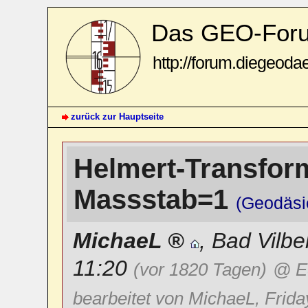
Das GEO-For
http://forum.diegeoda
zurück zur Hauptseite
Helmert-Transform
Massstab=1
(Geodäsi
MichaeL
,
Bad Vilbe
11:20
(vor 1820 Tagen)
@ E
bearbeitet von MichaeL, Frida