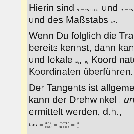
Hierin sind
und
o
=
m
s
a
=
m
cos
ϵ
=
cos
=
a
m
ϵ
o
m
und des Maßstabs
.
m
m
Wenn Du folglich die Tr
bereits kennst, dann kan
und lokale
,
Koordinate
x
i
y
i
x
y
i
i
Koordinaten überführen.
Der Tangents ist allgem
kann der Drehwinkel
un
ϵ
ϵ
ermittelt werden, d.h.,
tan
ϵ
=
sin
ϵ
cos
ϵ
=
m
sin
ϵ
m
cos
ϵ
=
o
a
sin
sin
ϵ
m
ϵ
o
tan
=
=
=
ϵ
cos
cos
ϵ
m
ϵ
a