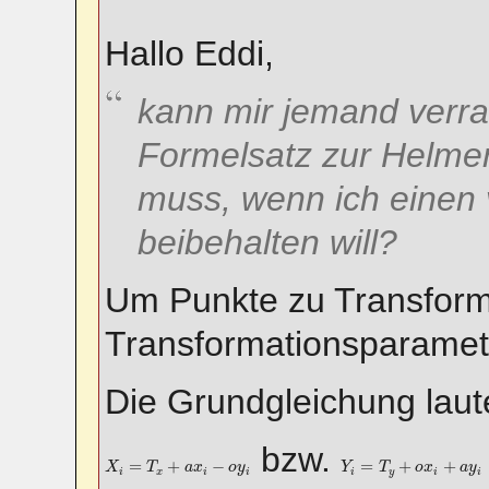
Hallo Eddi,
kann mir jemand verra
Formelsatz zur Helme
muss, wenn ich einen
beibehalten will?
Um Punkte zu Transform
Transformationsparame
Die Grundgleichung laute
bzw.
X
i
=
T
x
+
a
x
i
−
o
y
i
Y
i
=
T
y
+
o
x
i
+
a
y
i
=
+
−
=
+
+
X
T
a
x
o
y
Y
T
o
x
a
y
i
x
i
i
i
y
i
i