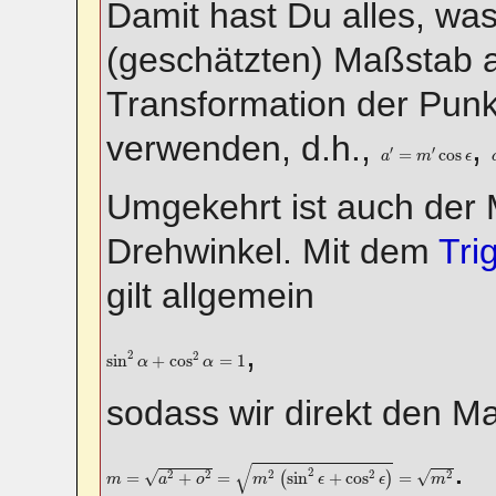
Damit hast Du alles, wa
(geschätzten) Maßstab a
Transformation der Pun
verwenden, d.h.,
,
a
′
=
m
′
cos
ϵ
′
′
=
cos
a
m
ϵ
Umgekehrt ist auch der
Drehwinkel. Mit dem
Tri
gilt allgemein
,
sin
2
α
+
cos
2
α
=
1
2
2
sin
+
cos
=
1
α
α
sodass wir direkt den 
.
m
=
a
2
+
o
2
=
m
2
(
sin
2
ϵ
+
cos
2
ϵ
)
=
m
2
√
2
√
√
2
2
2
2
2
=
+
=
sin
+
cos
=
(
)
m
a
o
m
ϵ
ϵ
m