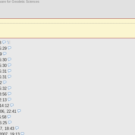
ware for Geodetic Sciences
28
5:29
9
5:30
5:30
5:31
5:31
2
5:32
8:56
2:13
14:12
06, 22:41
5:58
6:25
7, 18:43
2007, 19:13