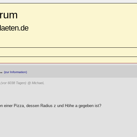
rum
daeten.de
..
(zur Information)
6
(vor 6038 Tagen)
@ MichaeL
n einer Pizza, dessen Radius z und Höhe a gegeben ist?