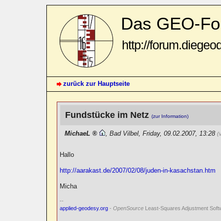
Das GEO-Fo
http://forum.diegeo
zurück zur Hauptseite
Fundstücke im Netz
(zur Information)
MichaeL
,
Bad Vilbel
,
Friday, 09.02.2007, 13:28
(
Hallo
http://aarakast.de/2007/02/08/juden-in-kasachstan.htm
Micha
--
applied-geodesy.org
-
OpenSource
Least-Squares Adjustment Soft