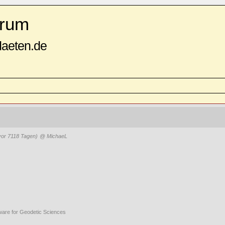
rum
daeten.de
vor 7118 Tagen)
@ MichaeL
ware for Geodetic Sciences