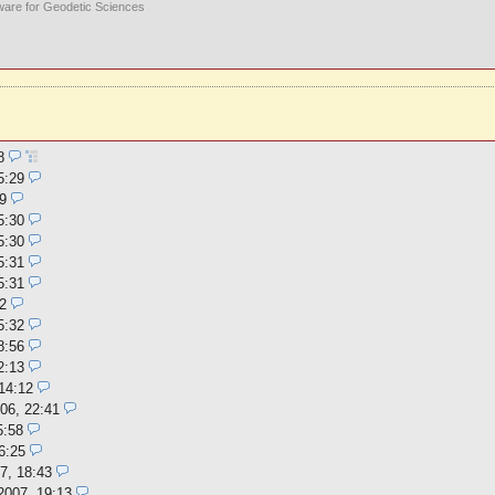
ware for Geodetic Sciences
28
5:29
9
5:30
5:30
5:31
5:31
2
5:32
8:56
2:13
14:12
06, 22:41
5:58
6:25
7, 18:43
2007, 19:13