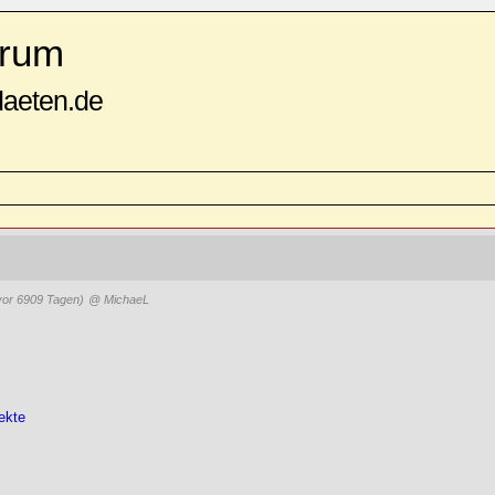
rum
daeten.de
vor 6909 Tagen)
@ MichaeL
ekte