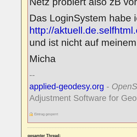
Netz probiert also zB v
Das LoginSystem habe ic
http://aktuell.de.selfhtml
und ist nicht auf mein
Micha
--
applied-geodesy.org
-
OpenS
Adjustment Software for Geo
Eintrag gesperrt
gesamter Thread: