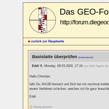
Das GEO-Fo
http://forum.diegeo
zurück zur Hauptseite
Basislatte überprüfen
(Instrumente)
Eddi
,
Monday, 09.03.2020, 17:16
(vor 2342 Tagen)
@ C
Hallo,Christian,
falls Du JAG3D benutzt und Dich bei mir nochmal melden
einem Verfahren schicken, welches ich für ganz brauchb
Eddi
Eintrag gesperrt