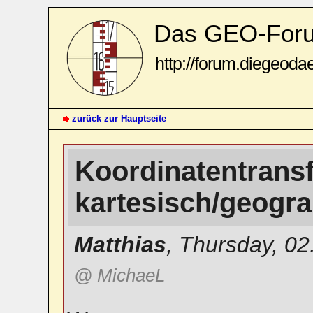
Das GEO-For
http://forum.diegeoda
zurück zur Hauptseite
Koordinatentrans
kartesisch/geogr
Matthias
,
Thursday, 02
@ MichaeL