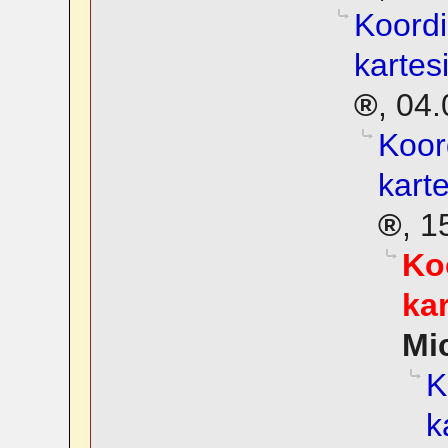
Koordi
kartes
,
04.
Koor
kart
,
1
Ko
ka
Mi
K
k