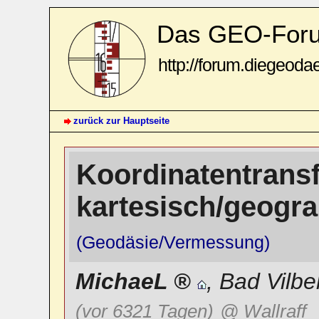
Das GEO-For
http://forum.diegeoda
zurück zur Hauptseite
Koordinatentrans
kartesisch/geogr
(Geodäsie/Vermessung)
MichaeL
,
Bad Vilbe
(vor 6321 Tagen)
@ Wallraff