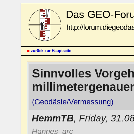
Das GEO-For
http://forum.diegeoda
zurück zur Hauptseite
Sinnvolles Vorge
millimetergenaue
(Geodäsie/Vermessung)
HemmTB
,
Friday, 31.0
Hannes_arc