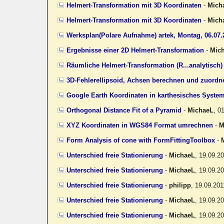
Helmert-Transformation mit 3D Koordinaten
-
Mich
Helmert-Transformation mit 3D Koordinaten
-
Mich
Werksplan(Polare Aufnahme) artek, Montag, 06.07.
Ergebnisse einer 2D Helmert-Transformation
-
Mic
Räumliche Helmert-Transformation (R...analytisch)
3D-Fehlerellipsoid, Achsen berechnen und zuordn
Google Earth Koordinaten in karthesisches Syste
Orthogonal Distance Fit of a Pyramid
-
MichaeL
,
01
XYZ Koordinaten in WGS84 Format umrechnen
-
M
Form Analysis of cone with FormFittingToolbox
-
Unterschied freie Stationierung
-
MichaeL
,
19.09.2
Unterschied freie Stationierung
-
MichaeL
,
19.09.2
Unterschied freie Stationierung
-
philipp
,
19.09.201
Unterschied freie Stationierung
-
MichaeL
,
19.09.2
Unterschied freie Stationierung
-
MichaeL
,
19.09.2