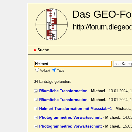
Das GEO-Fo
http://forum.diegeo
Suche
Volltext
Tags
34 Einträge gefunden:
Räumliche Transformation
-
MichaeL
,
10.01.2024, 
Räumliche Transformation
-
MichaeL
,
10.01.2024, 
Helmert-Transformation mit Massstab=1
-
MichaeL
Photogrammetrie: Vorwärtsschnitt
-
MichaeL
,
14.0
Photogrammetrie: Vorwärtsschnitt
-
MichaeL
,
15.0