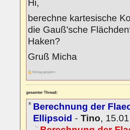
Hi,
berechne kartesische K
die Gauß'sche Flächdenf
Haken?
Gruß Micha
Eintrag gesperrt
gesamter Thread:
Berechnung der Flae
Ellipsoid
-
Tino
,
15.01
Berechnung der Fl