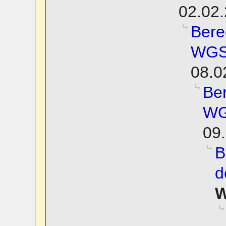
02.02.
Bere
WGS8
08.0
Be
WG
09.
B
d
W