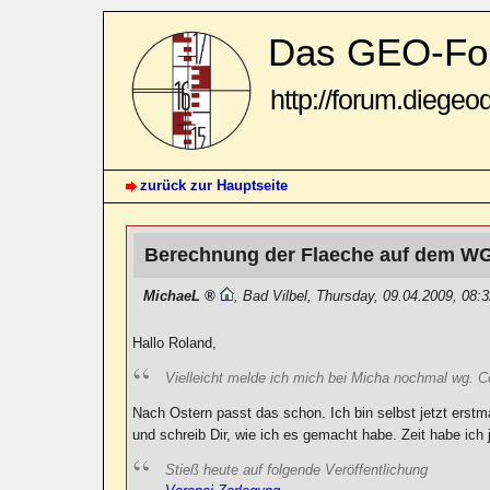
Das GEO-Fo
http://forum.diegeo
zurück zur Hauptseite
Berechnung der Flaeche auf dem WG
MichaeL
,
Bad Vilbel
,
Thursday, 09.04.2009, 08:
Hallo Roland,
Vielleicht melde ich mich bei Micha nochmal wg. Co
Nach Ostern passt das schon. Ich bin selbst jetzt erst
und schreib Dir, wie ich es gemacht habe. Zeit habe ich
Stieß heute auf folgende Veröffentlichung