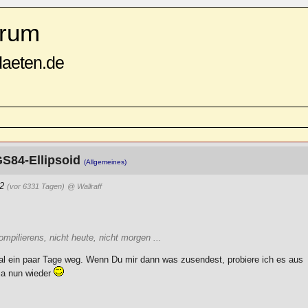
rum
daeten.de
S84-Ellipsoid
(Allgemeines)
32
(vor 6331 Tagen)
@ Wallraff
mpilierens, nicht heute, nicht morgen ...
mal ein paar Tage weg. Wenn Du mir dann was zusendest, probiere ich es aus
 ja nun wieder