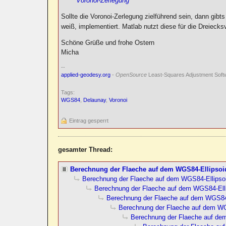
Voronoi-Zerlegung
Sollte die Voronoi-Zerlegung zielführend sein, dann gibts
weiß, implementiert. Matlab nutzt diese für die Dreieck
Schöne Grüße und frohe Ostern
Micha
--
applied-geodesy.org
-
OpenSource
Least-Squares Adjustment Soft
Tags:
WGS84
,
Delaunay
,
Voronoi
Eintrag gesperrt
gesamter Thread:
Berechnung der Flaeche auf dem WGS84-Ellipsoi
Berechnung der Flaeche auf dem WGS84-Ellipso
Berechnung der Flaeche auf dem WGS84-Ell
Berechnung der Flaeche auf dem WGS84-
Berechnung der Flaeche auf dem WG
Berechnung der Flaeche auf de