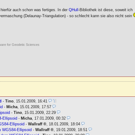
 hierfür auch schon was fertiges. In der
QHull
-Bibliothek ist diese, soweit ich
svermaschung (Delaunay-Triangulation) - so schlecht kann sie also nicht sein
ware for Geodetic Sciences
d
-
Tino
,
15.01.2009, 16:41
id
-
Micha
,
15.01.2009, 17:57
ipsoid
-
Tino
,
15.01.2009, 22:29
Ellipsoid
-
Micha
,
17.01.2009, 00:32
S84-Ellipsoid
-
Wallraff
,
18.01.2009, 18:04
m WGS84-Ellipsoid
-
Wallraff
,
19.01.2009, 18:51