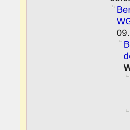
Be
WG
09.
B
d
W