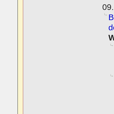
09.
B
d
W