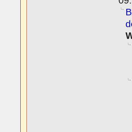
09.
B
d
W