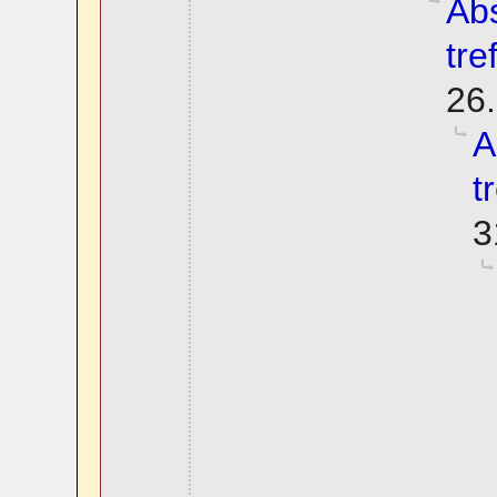
Abs
tre
26.
A
t
3