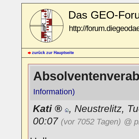
Das GEO-For
http://forum.diegeoda
zurück zur Hauptseite
Absolventenvera
Information)
Kati
,
Neustrelitz
,
Tu
00:07
(vor 7052 Tagen)
@ ph