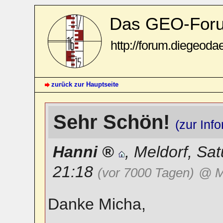
Das GEO-For
http://forum.diegeoda
zurück zur Hauptseite
Sehr Schön!
(zur Inf
Hanni
,
Meldorf
,
Sat
21:18
(vor 7000 Tagen)
@ M
Danke Micha,