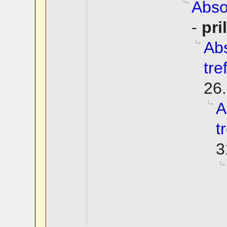
Abso
-
pri
Abs
tre
26.
A
t
3