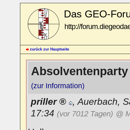
Das GEO-For
http://forum.diegeoda
zurück zur Hauptseite
Absolventenparty 
(zur Information)
priller
,
Auerbach
,
S
17:34
(vor 7012 Tagen)
@ M