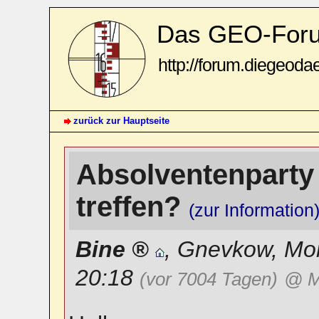
Das GEO-For
http://forum.diegeoda
zurück zur Hauptseite
Absolventenparty 
treffen?
(zur Information
Bine
,
Gnevkow
,
Mon
20:18
(vor 7004 Tagen)
@ M