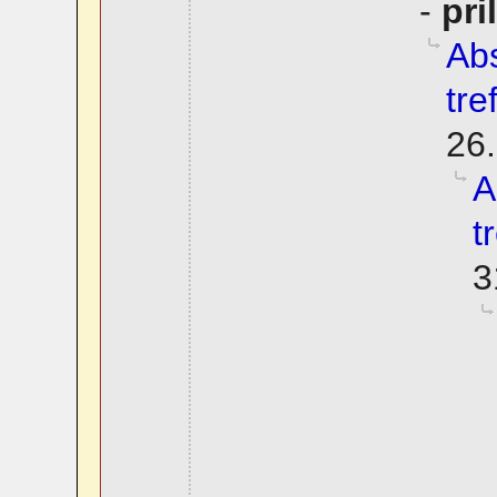
-
pri
Abs
tre
26.
A
t
3