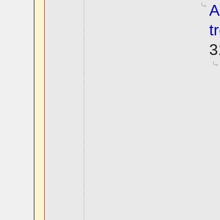
A
t
3