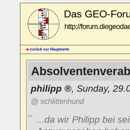
Das GEO-For
http://forum.diegeoda
zurück zur Hauptseite
Absolventenvera
philipp
,
Sunday, 29.
@ schlittenhund
...da wir Philipp bei s