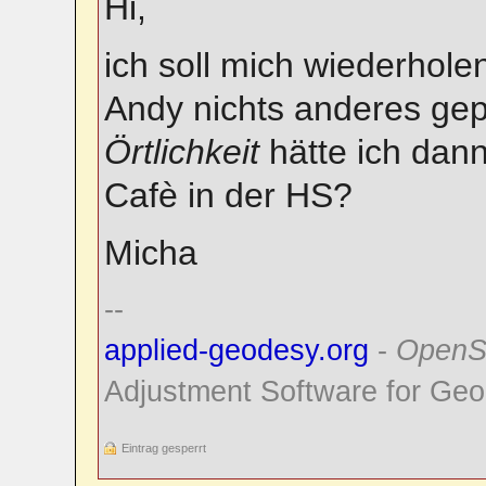
Hi,
ich soll mich wiederhole
Andy nichts anderes gep
Örtlichkeit
hätte ich dan
Cafè in der HS?
Micha
--
applied-geodesy.org
-
OpenS
Adjustment Software for Geo
Eintrag gesperrt