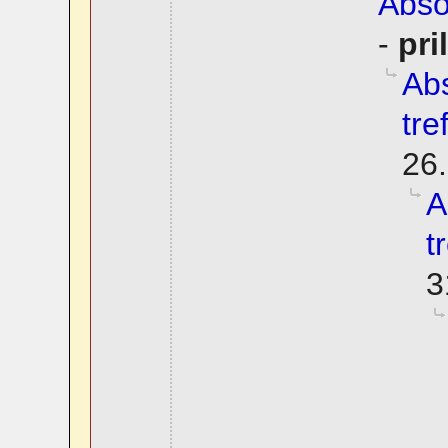
Abso
-
pri
Abs
tre
26.
A
t
3