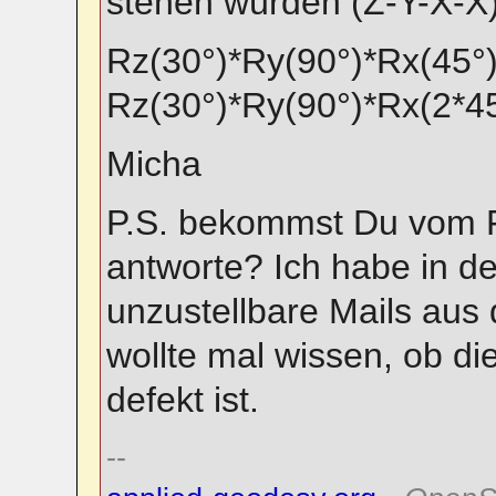
stehen würden (Z-Y-X-X)
Rz(30°)*Ry(90°)*Rx(45°)
Rz(30°)*Ry(90°)*Rx(2*4
Micha
P.S. bekommst Du vom F
antworte? Ich habe in de
unzustellbare Mails aus
wollte mal wissen, ob di
defekt ist.
--