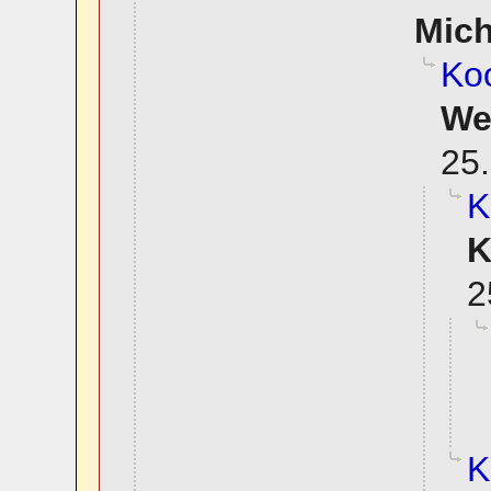
Mic
Koo
We
25.
K
K
2
K