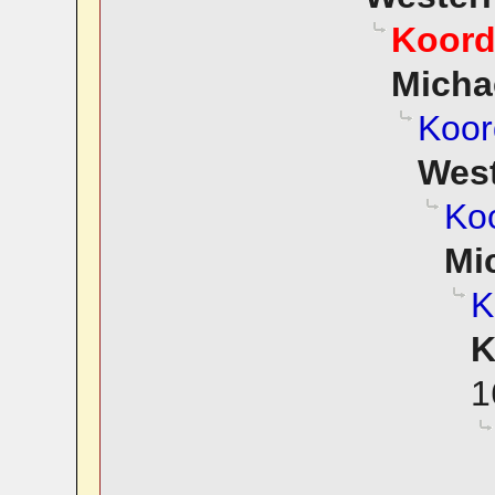
Koord
Micha
Koor
Wes
Koo
Mi
K
K
1