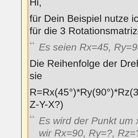
Hi,
für Dein Beispiel nutze i
für die 3 Rotationsmatri
Es seien Rx=45, Ry=9
Die Reihenfolge der Dreh
sie
R=Rx(45°)*Ry(90°)*Rz(3
Z-Y-X?)
Es wird der Punkt um 
wir Rx=90, Ry=?, Rz=