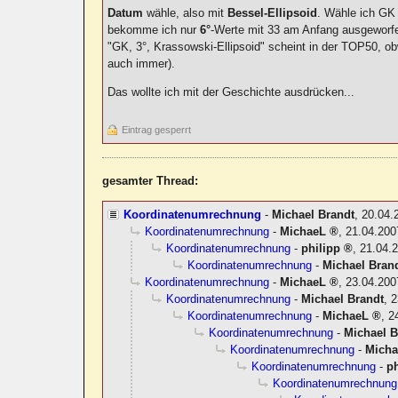
Datum
wähle, also mit
Bessel-Ellipsoid
. Wähle ich GK 
bekomme ich nur
6°
-Werte mit 33 am Anfang ausgeworf
"GK, 3°, Krassowski-Ellipsoid" scheint in der TOP50, obw
auch immer).
Das wollte ich mit der Geschichte ausdrücken...
Eintrag gesperrt
gesamter Thread:
Koordinatenumrechnung
-
Michael Brandt
,
20.04.
Koordinatenumrechnung
-
MichaeL
,
21.04.200
Koordinatenumrechnung
-
philipp
,
21.04.2
Koordinatenumrechnung
-
Michael Bran
Koordinatenumrechnung
-
MichaeL
,
23.04.200
Koordinatenumrechnung
-
Michael Brandt
,
2
Koordinatenumrechnung
-
MichaeL
,
2
Koordinatenumrechnung
-
Michael B
Koordinatenumrechnung
-
Mich
Koordinatenumrechnung
-
ph
Koordinatenumrechnung