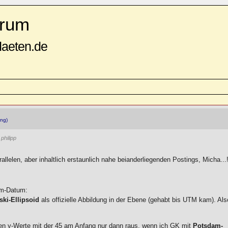
rum
daeten.de
ng)
philipp
allelen, aber inhaltlich erstaunlich nahe beianderliegenden Postings, Micha...
am-Datum:
ski-Ellipsoid
als offizielle Abbildung in der Ebene (gehabt bis UTM kam). Als
en y-Werte mit der 45 am Anfang nur dann raus, wenn ich GK mit
Potsdam-