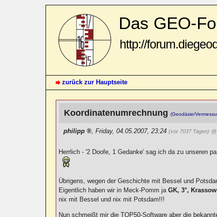
Das GEO-Fo
http://forum.diegeo
zurück zur Hauptseite
Koordinatenumrechnung
(Geodäsie/Vermessu
philipp
,
Friday, 04.05.2007, 23:24
(vor 7037 Tagen)
@ 
Herrlich - '2 Doofe, 1 Gedanke' sag ich da zu unseren par
Übrigens, wegen der Geschichte mit Bessel und Potsd
Eigentlich haben wir in Meck-Pomm ja
GK, 3°, Krassow
nix mit Bessel und nix mit Potsdam!!!
Nun schmeißt mir die TOP50-Software aber die bekannt