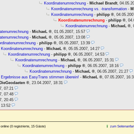
Koordinatenumrechnung
-
Michael Brandt
,
04.05.2
Koordinatenumrechnung vs. -transformation
-
M
Koordinatenumrechnung
-
philipp
,
04.05.200
Koordinatenumrechnung
-
philipp
,
04.
Koordinatenumrechnung
-
MichaeL
,
natenumrechnung
-
MichaeL
,
01.05.2007, 15:57
natenumrechnung
-
MichaeL
,
05.05.2007, 13:08
rdinatenumrechnung
-
philipp
,
05.05.2007, 13:39
Koordinatenumrechnung
-
MichaeL
,
05.05.2007, 14:27
Koordinatenumrechnung
-
philipp
,
06.05.2007, 14:53
Koordinatenumrechnung
-
MichaeL
,
06.05.2007, 15:31
Koordinatenumrechnung
-
philipp
,
06.05.2007, 18:16
Koordinatenumrechnung
-
MichaeL
,
06.05.2007, 21:27
Ergebnisse aus EasyTrans stimmen überein!
-
MichaeL
,
07.05.2007, 16:3
DieGeodaeten
,
23.04.2007, 18:31
7, 07:21
7, 07:48
7, 20:45
 13:52
online (0 registrierte, 15 Gäste)
zum Seitenanfa