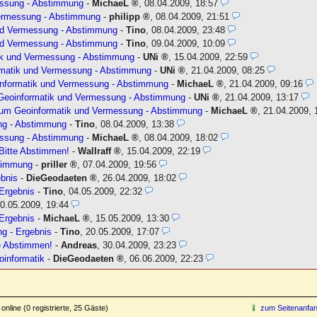
essung - Abstimmung
-
MichaeL
,
08.04.2009, 18:57
ermessung - Abstimmung
-
philipp
,
08.04.2009, 21:51
nd Vermessung - Abstimmung
-
Tino
,
08.04.2009, 23:48
nd Vermessung - Abstimmung
-
Tino
,
09.04.2009, 10:09
ik und Vermessung - Abstimmung
-
UNi
,
15.04.2009, 22:59
matik und Vermessung - Abstimmung
-
UNi
,
21.04.2009, 08:25
nformatik und Vermessung - Abstimmung
-
MichaeL
,
21.04.2009, 09:16
Geoinformatik und Vermessung - Abstimmung
-
UNi
,
21.04.2009, 13:17
um Geoinformatik und Vermessung - Abstimmung
-
MichaeL
,
21.04.2009, 
ng - Abstimmung
-
Tino
,
08.04.2009, 13:38
essung - Abstimmung
-
MichaeL
,
08.04.2009, 18:02
Bitte Abstimmen!
-
Wallraff
,
15.04.2009, 22:19
stimmung
-
priller
,
07.04.2009, 19:56
bnis
-
DieGeodaeten
,
26.04.2009, 18:02
Ergebnis
-
Tino
,
04.05.2009, 22:32
0.05.2009, 19:44
Ergebnis
-
MichaeL
,
15.05.2009, 13:30
g - Ergebnis
-
Tino
,
20.05.2009, 17:07
e Abstimmen!
-
Andreas
,
30.04.2009, 23:23
oinformatik
-
DieGeodaeten
,
06.06.2009, 22:23
online (0 registrierte, 25 Gäste)
zum Seitenanfa