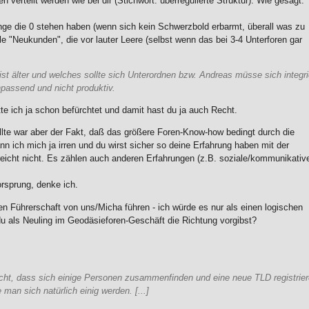
verteilt werden wie bei dir (Stichwort: überregulierte Struktur). Wie gesagt:
ange die 0 stehen haben (wenn sich kein Schwerzbold erbarmt, überall was zu
le "Neukunden", die vor lauter Leere (selbst wenn das bei 3-4 Unterforen gar
st älter und welches sollte sich Unterordnen bzw. Andreas müsse sich integr
npassend und nicht produktiv.
te ich ja schon befürchtet und damit hast du ja auch Recht.
llte war aber der Fakt, daß das größere Foren-Know-how bedingt durch die
nn ich mich ja irren und du wirst sicher so deine Erfahrung haben mit der
reicht nicht. Es zählen auch anderen Erfahrungen (z.B. soziale/kommunikative
orsprung, denke ich.
n Führerschaft von uns/Micha führen - ich würde es nur als einen logischen
du als Neuling im Geodäsieforen-Geschäft die Richtung vorgibst?
icht, dass sich einige Personen zusammenfinden und eine neue TLD registrie
man sich natürlich einig werden. [...]