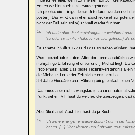
finde ich es eher, wenn 10 Themen auf 30 Forenkategorien 
Hatten wir hier auch mal - wurde geändert.
Ich prophezeie: Einige deiner Unterforen werden noch l
posten). Das wirkt dann eher abschreckend auf potentiel
nicht der Fall sein sollte) schnell wieder flüchten...
Ich finde aber die Anspielungen zu welches Forum i
(so oder so ähnlich habe ich es hier gelesen) als u
Da stimme ich dir zu - das du das so sehen würdest, hat
Was speziell ich mit dem Alter der Foren ausdrücken wo
mehrjährige Erfahrung eher bei uns (=Micha) liegt. Da ka
Problematik, aber: Das beste Technikverständnis allein 
die Micha im Laufe der Zeit sicher gemacht hat.
3-4 Jahre Geodäsieforen-Führung bringt einfach einen V
Das muss aber nicht zwangsläufig zu einer automatische
Punkt sehen. Vll. hast du welche, die überzeugen, daß 
Aber überhaupt: Auch hier hast du ja Recht:
Ich sehe eine gemeinsame Zukunft nur in der Hins
lassen. [...] Über Namen und Software usw. müsste 