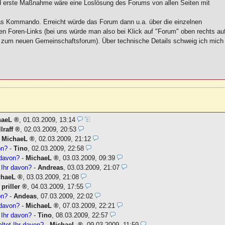
 und erste Maßnahme wäre eine Loslösung des Forums von allen Seiten mit
 Kommando. Erreicht würde das Forum dann u.a. über die einzelnen
en Foren-Links (bei uns würde man also bei Klick auf "Forum" oben rechts au
zum neuen Gemeinschaftsforum). Über technische Details schweig ich mich
haeL
,
01.03.2009, 13:14
lraff
,
02.03.2009, 20:53
-
MichaeL
,
02.03.2009, 21:12
on?
-
Tino
,
02.03.2009, 22:58
 davon?
-
MichaeL
,
03.03.2009, 09:39
 Ihr davon?
-
Andreas
,
03.03.2009, 21:07
chaeL
,
03.03.2009, 21:08
-
priller
,
04.03.2009, 17:55
on?
-
Andeas
,
07.03.2009, 22:02
 davon?
-
MichaeL
,
07.03.2009, 22:21
 Ihr davon?
-
Tino
,
08.03.2009, 22:57
tet Ihr davon?
-
MichaeL
,
09.03.2009, 11:59