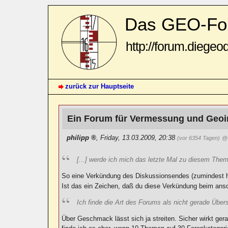
Das GEO-Fo
http://forum.diegeo
zurück zur Hauptseite
Ein Forum für Vermessung und Geoi
philipp
,
Friday, 13.03.2009, 20:38
(vor 6354 Tagen)
@
[...] werde ich mich das letzte Mal zu diesem Them
So eine Verkündung des Diskussionsendes (zumindest hier
Ist das ein Zeichen, daß du diese Verkündung beim ans
Ich finde die Art des Forums als nicht gerade Über
Über Geschmack lässt sich ja streiten. Sicher wirkt ger