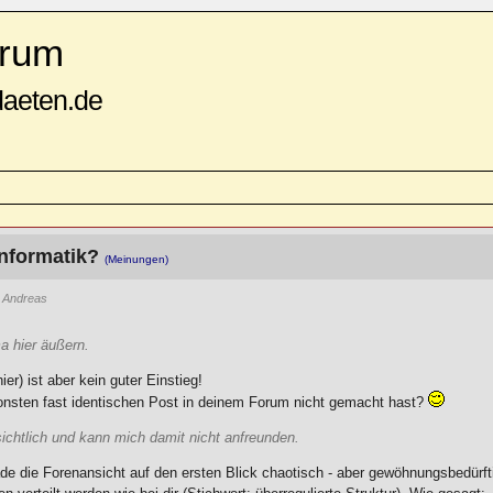
rum
daeten.de
nformatik?
(Meinungen)
 Andreas
a hier äußern.
) ist aber kein guter Einstieg!
onsten fast identischen Post in deinem Forum nicht gemacht hast?
sichtlich und kann mich damit nicht anfreunden.
ade die Forenansicht auf den ersten Blick chaotisch - aber gewöhnungsbedürft