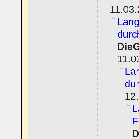
11.03.
Lang
durc
Die
11.0
La
dur
12.
L
F
D