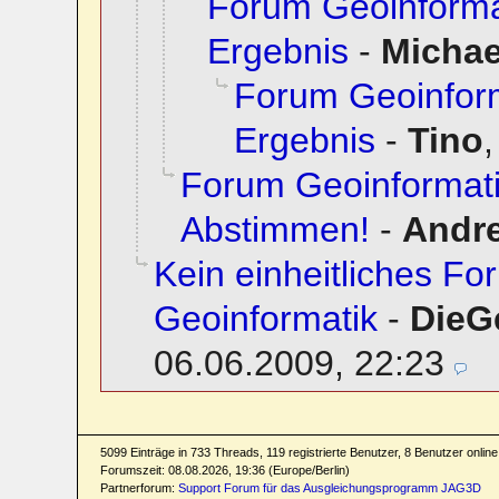
Forum Geoinforma
Ergebnis
-
Micha
Forum Geoinfor
Ergebnis
-
Tino
Forum Geoinformati
Abstimmen!
-
Andr
Kein einheitliches F
Geoinformatik
-
DieG
06.06.2009, 22:23
5099 Einträge in 733 Threads, 119 registrierte Benutzer, 8 Benutzer online 
Forumszeit: 08.08.2026, 19:36 (Europe/Berlin)
Partnerforum:
Support Forum für das Ausgleichungsprogramm JAG3D