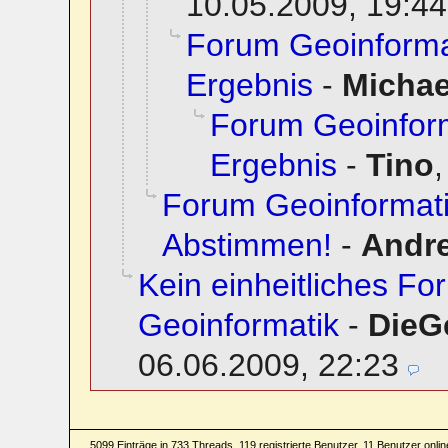
10.05.2009, 19:44
Forum Geoinforma
Ergebnis
-
Micha
Forum Geoinfor
Ergebnis
-
Tino
Forum Geoinformati
Abstimmen!
-
Andr
Kein einheitliches F
Geoinformatik
-
DieG
06.06.2009, 22:23
5099 Einträge in 733 Threads, 119 registrierte Benutzer, 11 Benutzer online