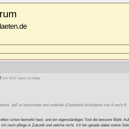
rum
daeten.de
58
(vor 6202 Tagen)
@ philipp
terst, daß er horizontale und vertikale (Gradiente) Achsdaten von A nach B
 selbst schon bemerkt hast, und ein eigenständiges Tool die bessere Wahl. Au
e
ich noch pflege in Zukunft und welche nicht. Ich bin gerade dabei meine Sei