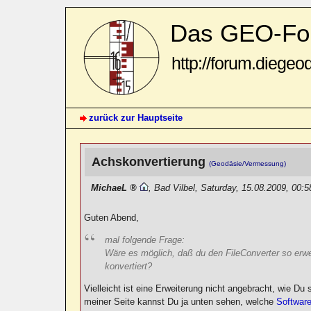
Das GEO-Fo
http://forum.diegeo
zurück zur Hauptseite
Achskonvertierung
(Geodäsie/Vermessung)
MichaeL
,
Bad Vilbel
,
Saturday, 15.08.2009, 00:
Guten Abend,
mal folgende Frage:
Wäre es möglich, daß du den FileConverter so erwei
konvertiert?
Vielleicht ist eine Erweiterung nicht angebracht, wie Du
meiner Seite kannst Du ja unten sehen, welche
Softwar