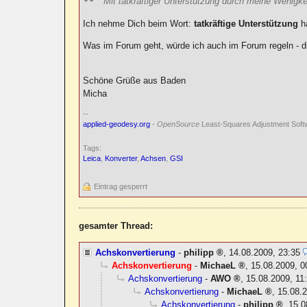
Mit tatkräftiger Unterstützung durch meine Wenigkei
Ich nehme Dich beim Wort:
tatkräftige Unterstützung
h
Was im Forum geht, würde ich auch im Forum regeln - di
Schöne Grüße aus Baden
Micha
--
applied-geodesy.org
-
OpenSource
Least-Squares Adjustment Soft
Tags:
Leica
,
Konverter
,
Achsen
,
GSI
Eintrag gesperrt
gesamter Thread:
Achskonvertierung
-
philipp
,
14.08.2009, 23:35
Achskonvertierung
-
MichaeL
,
15.08.2009, 0
Achskonvertierung
-
AWO
,
15.08.2009, 11
Achskonvertierung
-
MichaeL
,
15.08.2
Achskonvertierung
-
philipp
,
15.0