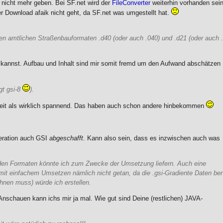
 nicht mehr geben. Bei SF.net wird der
FileConverter
weiterhin vorhanden sein
r Download afaik nicht geht, da SF.net was umgestellt hat.
en amtlichen Straßenbauformaten .d40 (oder auch .040) und .d21 (oder auch 
n kannst. Aufbau und Inhalt sind mir somit fremd um den Aufwand abschätzen
gt gsi-8
).
rbeit als wirklich spannend. Das haben auch schon andere hinbekommen
neration auch GSI
abgeschafft
. Kann also sein, dass es inzwischen auch was
eiden Formaten könnte ich zum Zwecke der Umsetzung liefern. Auch eine
mit einfachem Umsetzen nämlich nicht getan, da die .gsi-Gradiente Daten ben
hnen muss) würde ich erstellen.
 Anschauen kann ichs mir ja mal. Wie gut sind Deine (restlichen) JAVA-