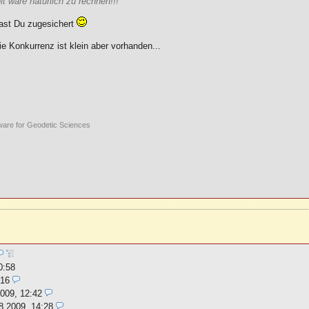
t wäre natürlich zu rechnen!!!
ast Du zugesichert
e Konkurrenz ist klein aber vorhanden...
ware for Geodetic Sciences
0:58
:16
009, 12:42
8.2009, 14:28