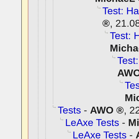
Test: Ha
,
21.0
Test: 
Micha
Test:
AW
Tes
Mi
Tests
-
AWO
,
22
LeAxe Tests
-
M
LeAxe Tests
-