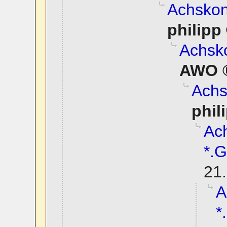
Achskonv
philipp
Achsko
AWO
Achs
phil
Ach
*.G
21.
A
*