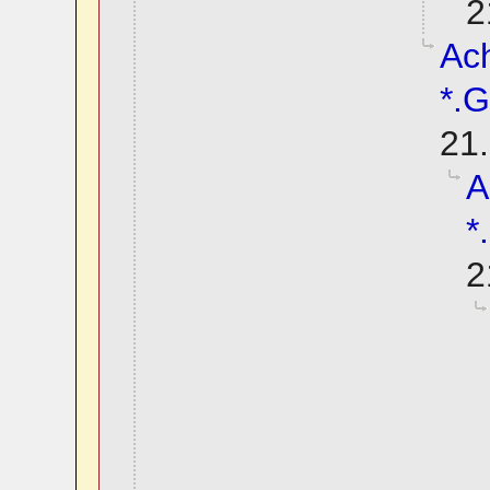
2
Ach
*.G
21.
A
*
2