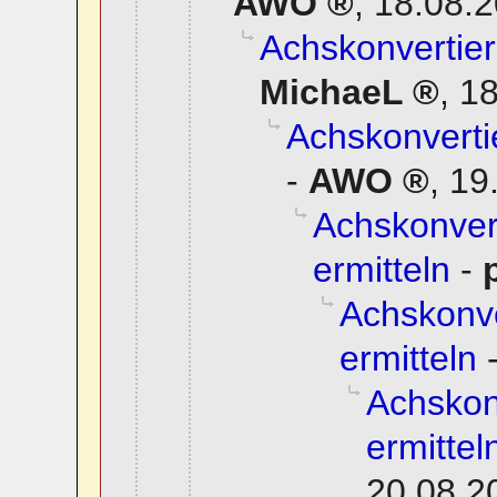
AWO
,
18.08.2
Achskonvertier
MichaeL
,
18
Achskonverti
-
AWO
,
19
Achskonvert
ermitteln
-
Achskonve
ermitteln
Achskon
ermittel
20.08.2