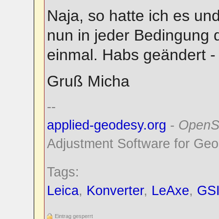
Naja, so hatte ich es un
nun in jeder Bedingung dr
einmal. Habs geändert 
Gruß Micha
--
applied-geodesy.org
-
OpenS
Adjustment Software for Geo
Tags:
Leica
,
Konverter
,
LeAxe
,
GS
Eintrag gesperrt