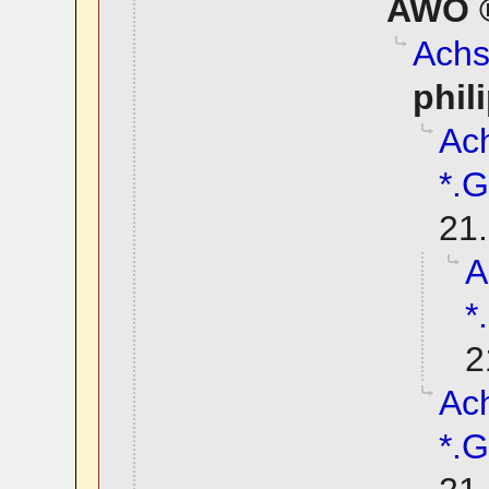
AWO
Achs
phil
Ach
*.G
21.
A
*
2
Ach
*.G