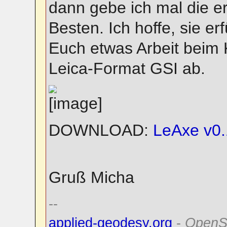
dann gebe ich mal die e
Besten. Ich hoffe, sie e
Euch etwas Arbeit beim 
Leica-Format GSI ab.
DOWNLOAD:
LeAxe v0
Gruß Micha
--
applied-geodesy.org
-
OpenS