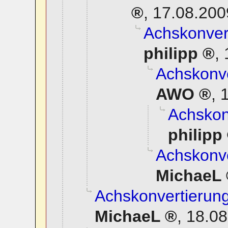
,
17.08.200
Achskonvert
philipp
,
Achskonve
AWO
,
1
Achskonv
philipp
Achskonve
MichaeL
Achskonvertierung
MichaeL
,
18.08