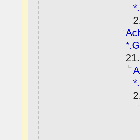
*
2
Ach
*.G
21.
A
*
2