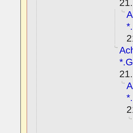
21.
A
*
2
Ach
*.G
21.
A
*
2