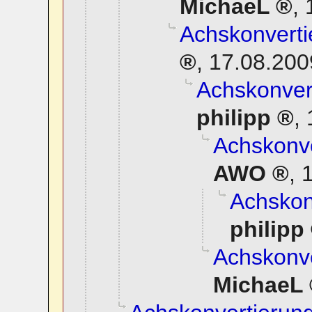
MichaeL
,
Achskonverti
,
17.08.200
Achskonvert
philipp
,
Achskonve
AWO
,
1
Achskonv
philipp
Achskonve
MichaeL