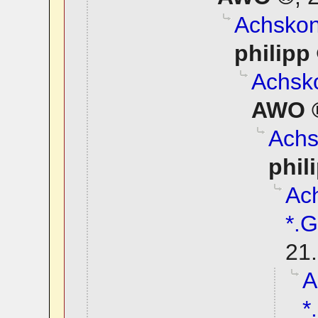
Achskonv
philipp
Achsko
AWO
Achs
phil
Ach
*.G
21.
A
*