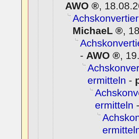
AWO
,
18.08.2
Achskonvertier
MichaeL
,
18
Achskonverti
-
AWO
,
19
Achskonvert
ermitteln
-
Achskonve
ermitteln
Achskon
ermittel