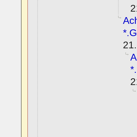
2
Ach
*.G
21.
A
*
2