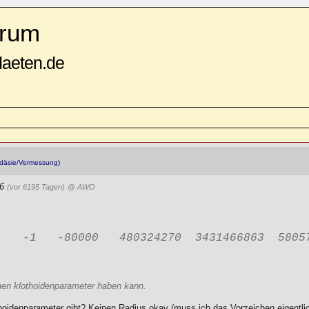
rum
daeten.de
däsie/Vermessung)
46
(vor 6195 Tagen)
@ AWO
    -1   -80000   480324270  3431466863  5805
einen klothoidenparameter haben kann.
hoidenparameter gibt? Keinen Radius okay (muss ich das Vorzeichen eigentli