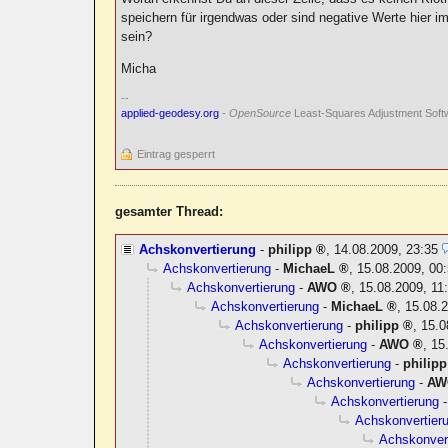
speichern für irgendwas oder sind negative Werte hier im
sein?
Micha
--
applied-geodesy.org
-
OpenSource
Least-Squares Adjustment Soft
Eintrag gesperrt
gesamter Thread:
Achskonvertierung
-
philipp
,
14.08.2009, 23:35
Achskonvertierung
-
MichaeL
,
15.08.2009, 00
Achskonvertierung
-
AWO
,
15.08.2009, 11
Achskonvertierung
-
MichaeL
,
15.08.2
Achskonvertierung
-
philipp
,
15.0
Achskonvertierung
-
AWO
,
15
Achskonvertierung
-
philipp
Achskonvertierung
-
AW
Achskonvertierung
Achskonvertier
Achskonver