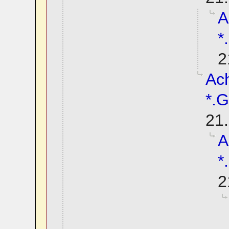
A
*
2
Ach
*.G
21.
A
*
2