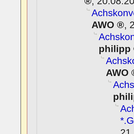
,
20.08.20
Achskonve
AWO
,
2
Achskonv
philipp
Achsko
AWO
Achs
phil
Ach
*.G
21.