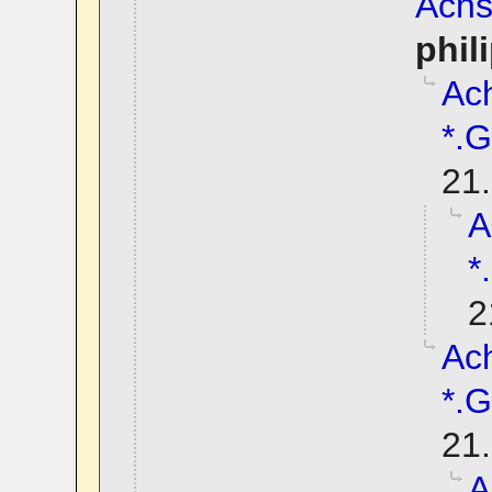
Achs
phil
Ach
*.G
21.
A
*
2
Ach
*.G
21.
A