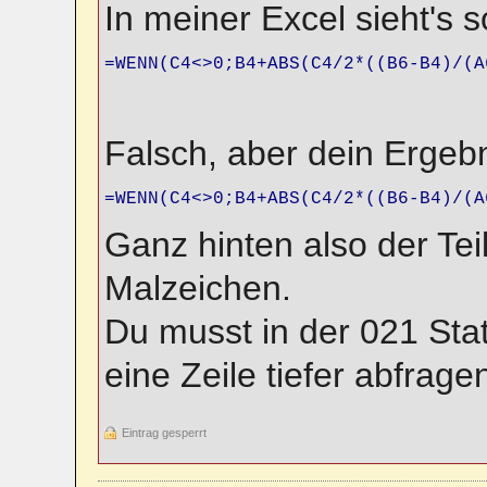
In meiner Excel sieht's s
=WENN(C4<>0;B4+ABS(C4/2*((B6-B4)/(A
Falsch, aber dein Ergebn
=WENN(C4<>0;B4+ABS(C4/2*((B6-B4)/(A
Ganz hinten also der Teil
Malzeichen.
Du musst in der 021 Sta
eine Zeile tiefer abfrage
Eintrag gesperrt