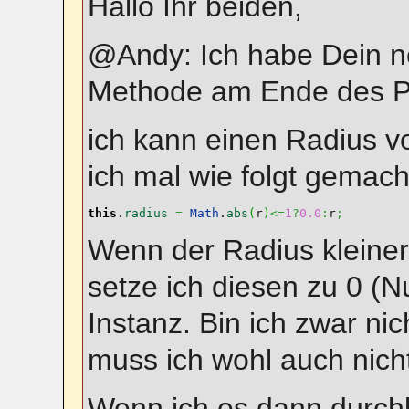
Hallo Ihr beiden,
@Andy: Ich habe Dein 
Methode am Ende des P
ich kann einen Radius 
ich mal wie folgt gemach
this
.
radius
=
Math
.
abs
(
r
)
<=
1
?
0.0
:
r
;
Wenn der Radius kleiner-
setze ich diesen zu 0 (N
Instanz. Bin ich zwar ni
muss ich wohl auch nich
Wenn ich es dann durchla