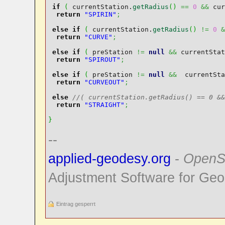
if
(
 currentStation.
getRadius
(
)
==
0
&&
 cur
return
"SPIRIN"
;
else
if
(
 currentStation.
getRadius
(
)
!=
0
&
return
"CURVE"
;
else
if
(
 preStation 
!=
null
&&
 currentStat
return
"SPIROUT"
;
else
if
(
 preStation 
!=
null
&&
  currentSta
return
"CURVEOUT"
;
else
//( currentStation.getRadius() == 0 &&
return
"STRAIGHT"
;
}
--
applied-geodesy.org
-
OpenS
Adjustment Software for Geo
Eintrag gesperrt