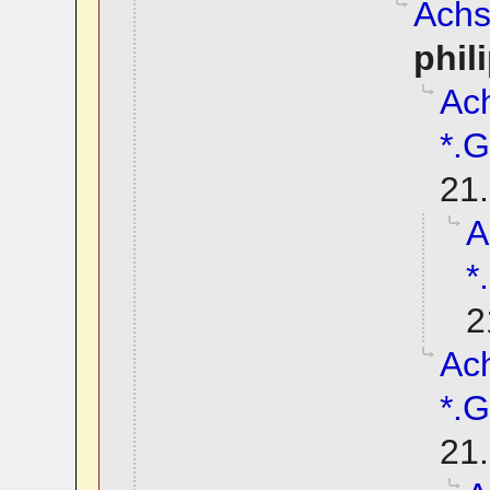
Achs
phil
Ach
*.G
21.
A
*
2
Ach
*.G
21.