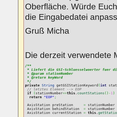
Oberfläche. Würde Euch
die Eingabedatei anpas
Gruß Micha
Die derzeit verwendete 
/**

 * Liefert die GSI-Schluesselwoerter fuer di
 * @param stationNumber

 * @return keyWord

 */
private
String
 getGSIStationKeyword
(
int
 stat
// letztes Element --> EOP
if
(
stationNumber
==
this
.
countStations
(
)
-
1
)
return
"EOP"
;
 AxisStation preStation     
=
 stationNumber 
 AxisStation behindStation  
=
 stationNumber 
 AxisStation currentStation 
=
this
.
getStatio